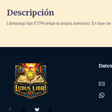
Descripción
Librojuego tipo ETPA (elige tu propia aventura). En fase d
Datos