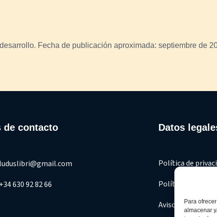
e desarrollo. Fecha de publicación aproximada: septiembre de 2
 de contacto
Datos legale
Política de privac
luduslibri@gmail.com
Política de cooki
+34 630 92 82 66
Para ofrecer
Aviso legal
almacenar y/